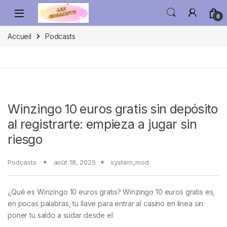
0
Accueil
Podcasts
Winzingo 10 euros gratis sin depósito
al registrarte: empieza a jugar sin
riesgo
Podcasts
août 18, 2025
system_mod
¿Qué es Winzingo 10 euros gratis? Winzingo 10 euros gratis es,
en pocas palabras, tu llave para entrar al casino en línea sin
poner tu saldo a sudar desde el