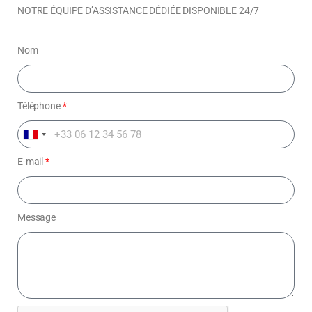
NOTRE ÉQUIPE D’ASSISTANCE DÉDIÉE DISPONIBLE 24/7
Nom
Téléphone
*
F
r
E-mail
*
a
n
c
Message
e
+
3
3