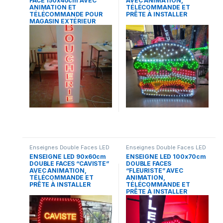
FACE 150x40cm AVEC
AVEC ANIMATION,
ANIMATION ET
TÉLÉCOMMANDE ET
TÉLÉCOMMANDE POUR
PRÊTE À INSTALLER
MAGASIN EXTÉRIEUR
Enseignes Double Faces LED
Enseignes Double Faces LED
ENSEIGNE LED 90x60cm
ENSEIGNE LED 100x70cm
DOUBLE FACES “CAVISTE”
DOUBLE FACES
AVEC ANIMATION,
“FLEURISTE” AVEC
TÉLÉCOMMANDE ET
ANIMATION,
PRÊTE À INSTALLER
TÉLÉCOMMANDE ET
PRÊTE À INSTALLER