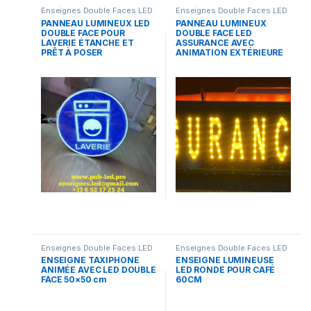
Enseignes Double Faces LED
Enseignes Double Faces LED
PANNEAU LUMINEUX LED
PANNEAU LUMINEUX
DOUBLE FACE POUR
DOUBLE FACE LED
LAVERIE ÉTANCHE ET
ASSURANCE AVEC
PRÊT À POSER
ANIMATION EXTÉRIEURE
Enseignes Double Faces LED
Enseignes Double Faces LED
ENSEIGNE TAXIPHONE
ENSEIGNE LUMINEUSE
ANIMÉE AVEC LED DOUBLE
LED RONDE POUR CAFÉ
FACE 50×50 cm
60CM