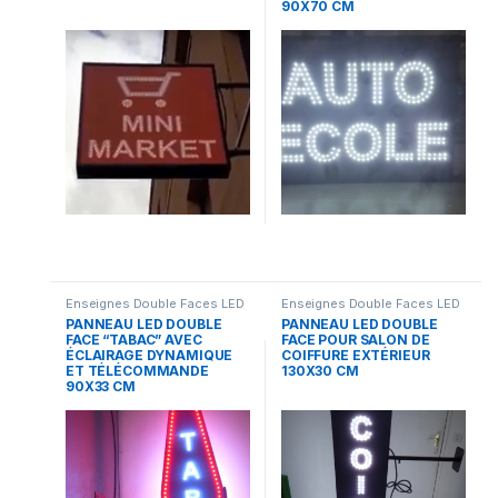
90X70 CM
Enseignes Double Faces LED
Enseignes Double Faces LED
PANNEAU LED DOUBLE
PANNEAU LED DOUBLE
FACE “TABAC” AVEC
FACE POUR SALON DE
ÉCLAIRAGE DYNAMIQUE
COIFFURE EXTÉRIEUR
ET TÉLÉCOMMANDE
130X30 CM
90X33 CM