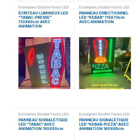
Enseignes Double Faces LED
Enseignes Double Faces LED
ÉCRITEAU LUMINEUX LED
PANNEAU DIRECTIONNEL
“TABAC-PRESSE”
LED “KEBAB” 115X70cm
110X60cm AVEC
AVEC ANIMATION
ANIMATION
Enseignes Double Faces LED
Enseignes Double Faces LED
PANNEAU SIGNALÉTIQUE
PANNEAU SIGNALÉTIQUE
LED “TABAC” AVEC
LED “KEBAB-PIZZA” AVEC
ANIMATION 150X50cm
ANIMATION 160X65cm