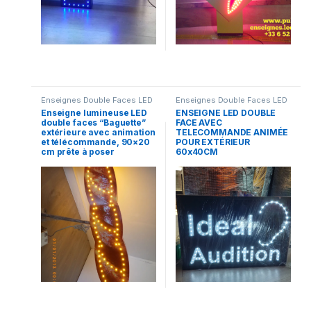
Enseignes Double Faces LED
Enseignes Double Faces LED
Enseigne lumineuse LED
ENSEIGNE LED DOUBLE
double faces “Baguette”
FACE AVEC
extérieure avec animation
TELECOMMANDE ANIMÉE
et télécommande, 90×20
POUR EXTÉRIEUR
cm prête à poser
60x40CM