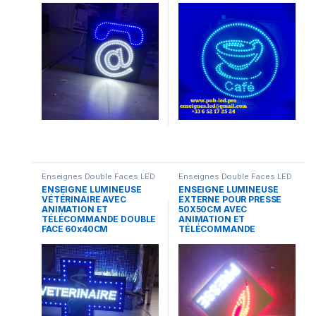
Enseignes Double Faces LED
Enseignes Double Faces LED
ENSEIGNE LUMINEUSE
ENSEIGNE LUMINEUSE
VÉTÉRINAIRE AVEC
EXTERNE POUR PRESSE
ANIMATION ET
50X50CM AVEC
TÉLÉCOMMANDE DOUBLE
ANIMATION ET
FACE 60x40CM
TÉLÉCOMMANDE