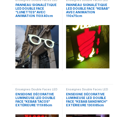
Enseignes Double Faces LED
Enseignes Double Faces LED
PANNEAU SIGNALÉTIQUE
PANNEAU SIGNALÉTIQUE
LED DOUBLE FACE
LED DOUBLE FACE “KEBAB”
“LUNETTES” AVEC
AVEC ANIMATION
ANIMATION 110X40cm
110x75cm
Enseignes Double Faces LED
Enseignes Double Faces LED
ENSEIGNE DÉCORATIVE
ENSEIGNE DÉCORATIVE
LUMINEUSE LED DOUBLE
LUMINEUSE LED DOUBLE
FACE “KEBAB TACOS”
FACE “KEBAB SANDWICH”
EXTÉRIEURE 111X65cm
EXTÉRIEURE 130X65cm