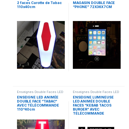
2 faces Carotte de Tabac
MAGASIN DOUBLE FACE
110x40cm
“PHONE” 72X36X7CM
Enseignes Double Faces LED
Enseignes Double Faces LED
ENSEIGNE LED ANIMÉE
ENSEIGNE LUMINEUSE
DOUBLE FACE “TABAC”
LED ANIMÉE DOUBLE
AVEC TÉLÉCOMMANDE
FACES “KEBAB TACOS
110*40cm
BURGER” AVEC
TÉLÉCOMMANDE