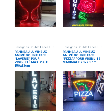
Enseignes Double Faces LED
Enseignes Double Faces LED
PANNEAU LUMINEUX
PANNEAU LUMINEUX
ANIMÉ DOUBLE FACE
ANIMÉ DOUBLE FACE
“LAVERIE” POUR
“PIZZA” POUR VISIBILITÉ
VISIBILITÉ MAXIMALE
MAXIMALE 70×70 cm
150x33cm