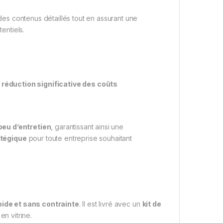
r des contenus détaillés tout en assurant une
tentiels.
e
réduction significative des coûts
.
peu d’entretien
, garantissant ainsi une
atégique
pour toute entreprise souhaitant
pide et sans contrainte
. Il est livré avec un
kit de
en vitrine.