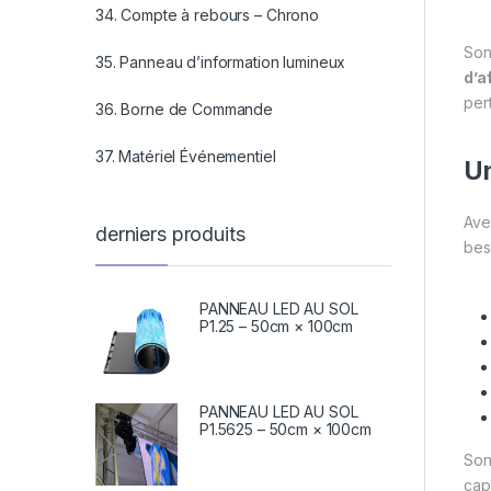
34. Compte à rebours – Chrono
So
35. Panneau d’information lumineux
d’a
pert
36. Borne de Commande
37. Matériel Événementiel
Un
Ave
derniers produits
bes
PANNEAU LED AU SOL
P1.25 – 50cm × 100cm
PANNEAU LED AU SOL
P1.5625 – 50cm × 100cm
So
cap