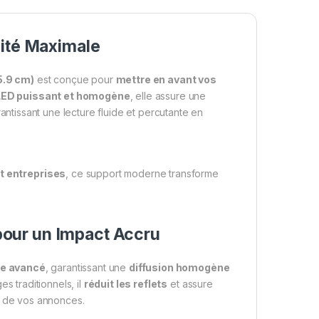
lité Maximale
5.9 cm)
est conçue pour
mettre en avant vos
LED puissant et homogène
, elle assure une
rantissant une lecture fluide et percutante en
t entreprises
, ce support moderne transforme
our un Impact Accru
ge avancé
, garantissant une
diffusion homogène
s traditionnels, il
réduit les reflets
et assure
trait de vos annonces.