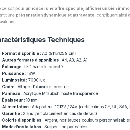
 ce soit pour
annoncer une offre spéciale, afficher un bien immob
antit une
présentation dynamique et attrayante
, contribuant ainsi
isiteurs.
ractéristiques Techniques
Format disponible
: A0 (91.1×125.9 cm)
Autres formats disponibles
: A4, A3, A2, A1
Éclairage
: LED haute luminosité
Puissance
: 18W
Luminosité
: 7000 lux
Cadre
: Alliage d’aluminium premium
Panneau
: Acrylique Mitsubishi haute transparence
Épaisseur
: 10 mm
Alimentation
: Adaptateur DC12V / 24V (certifications CE, UL, SAA,
Garantie
: 2 ans (remplacement en cas de défaut)
Coloris disponibles
: Argent, noir (autres couleurs personnalisable
Mode d’installation
: Suspension par câbles