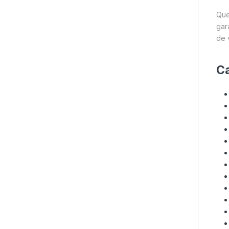
Que
gar
de v
Ca