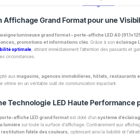
 Affichage Grand Format pour une Visibi
seigne lumineuse grand format – porte-affiche LED A0 (91.1×12
onces, promotions et informations clés
. Grâce à son
éclairage 
ibilité optimale
, attirant immédiatement l’attention des passants et ga
tes circonstances.
pté aux
magasins, agences immobilières, hôtels, restaurants e
re vitrine en un véritable outil de communication impactant.
e Technologie LED Haute Performance p
porte-affiche LED grand format
est doté d’un
système d’éclaira
la lumière
sur toute la surface d’affichage. Contrairement aux affichage
e
restitution fidèle des couleurs
, optimisant ainsi la lisibilité et l’at