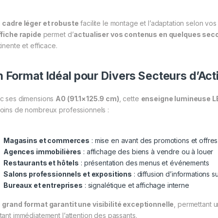
n
cadre léger et robuste
facilite le montage et l’adaptation selon vo
ffiche rapide
permet d’
actualiser vos contenus en quelques se
inente et efficace.
 Format Idéal pour Divers Secteurs d’Acti
c ses dimensions
A0 (91.1×125.9 cm)
, cette
enseigne lumineuse L
oins de nombreux professionnels :
Magasins et commerces
: mise en avant des promotions et offres
Agences immobilières
: affichage des biens à vendre ou à louer
Restaurants et hôtels
: présentation des menus et événements
Salons professionnels et expositions
: diffusion d’informations s
Bureaux et entreprises
: signalétique et affichage interne
n
grand format garantit une visibilité exceptionnelle
, permettant u
tant immédiatement l’attention des passants.