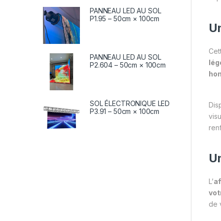
PANNEAU LED AU SOL
P1.95 – 50cm × 100cm
Un
Cet
PANNEAU LED AU SOL
lég
P2.604 – 50cm × 100cm
ho
SOL ÉLECTRONIQUE LED
Dis
P3.91 – 50cm × 100cm
vis
renf
Un
L’
af
vot
de 