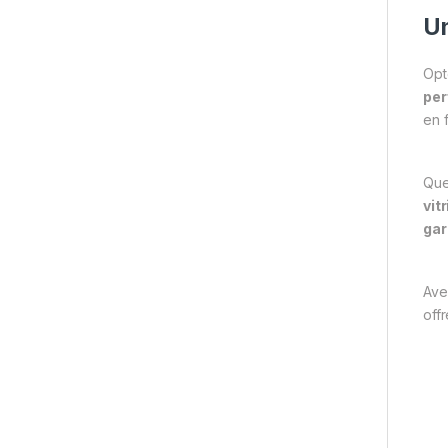
Un
Opt
per
en 
Que
vit
gar
Ave
off