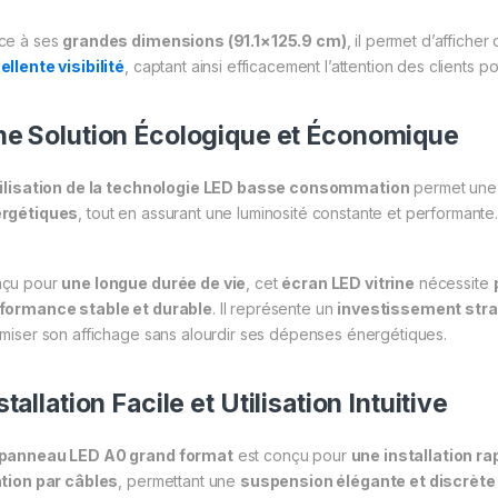
ce à ses
grandes dimensions (91.1×125.9 cm)
, il permet d’affiche
ellente visibilité
, captant ainsi efficacement l’attention des clients po
e Solution Écologique et Économique
ilisation de la technologie LED basse consommation
permet un
rgétiques
, tout en assurant une luminosité constante et performante
çu pour
une longue durée de vie
, cet
écran LED vitrine
nécessite
formance stable et durable
. Il représente un
investissement str
imiser son affichage sans alourdir ses dépenses énergétiques.
stallation Facile et Utilisation Intuitive
panneau LED A0 grand format
est conçu pour
une installation ra
ation par câbles
, permettant une
suspension élégante et discrète