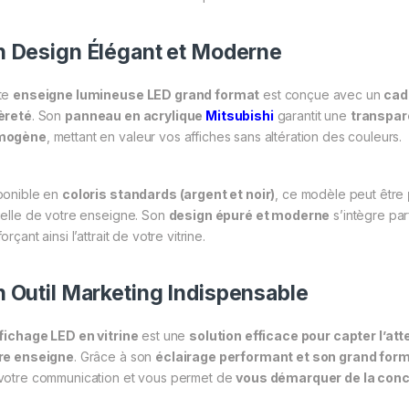
 Design Élégant et Moderne
te
enseigne lumineuse LED grand format
est conçue avec un
cad
èreté
. Son
panneau en acrylique
Mitsubishi
garantit une
transpar
mogène
, mettant en valeur vos affiches sans altération des couleurs.
ponible en
coloris standards (argent et noir)
, ce modèle peut être
uelle de votre enseigne. Son
design épuré et moderne
s’intègre par
orçant ainsi l’attrait de votre vitrine.
 Outil Marketing Indispensable
fichage LED en vitrine
est une
solution efficace pour capter l’atte
re enseigne
. Grâce à son
éclairage performant et son grand for
votre communication et vous permet de
vous démarquer de la con