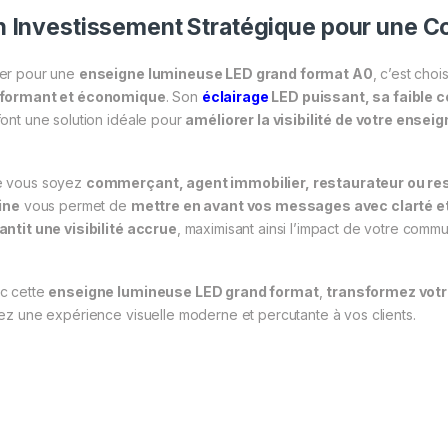
 Investissement Stratégique pour une 
er pour une
enseigne lumineuse LED grand format A0
, c’est choi
formant et économique
. Son
éclairage
LED puissant, sa faible 
font une solution idéale pour
améliorer la visibilité de votre enseig
 vous soyez
commerçant, agent immobilier, restaurateur ou r
rine
vous permet de
mettre en avant vos messages avec clarté e
antit une visibilité accrue
, maximisant ainsi l’impact de votre commu
c cette
enseigne lumineuse LED grand format
,
transformez votre
rez une expérience visuelle moderne et percutante à vos clients.