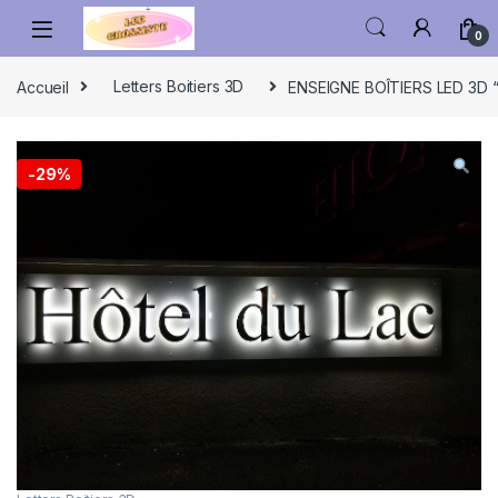
0
Accueil
Letters Boitiers 3D
ENSEIGNE BOÎTIERS LED 3
-
29%