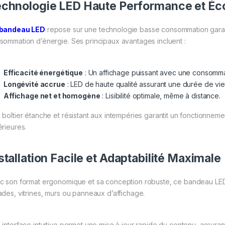
chnologie LED Haute Performance et Éc
bandeau LED
repose sur une technologie basse consommation garanti
sommation d’énergie. Ses principaux avantages incluent :
Efficacité énergétique
: Un affichage puissant avec une consomma
Longévité accrue
: LED de haute qualité assurant une durée de vi
Affichage net et homogène
: Lisibilité optimale, même à distance.
 boîtier étanche et résistant aux intempéries garantit un fonctionnemen
érieures.
stallation Facile et Adaptabilité Maximale
c son format ergonomique et sa conception robuste, ce bandeau LED pe
ades, vitrines, murs ou panneaux d’affichage.
 interface intuitive permet une mise à jour rapide du contenu, assuran