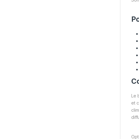
Po
Co
Le 
et 
cli
dif
Opt