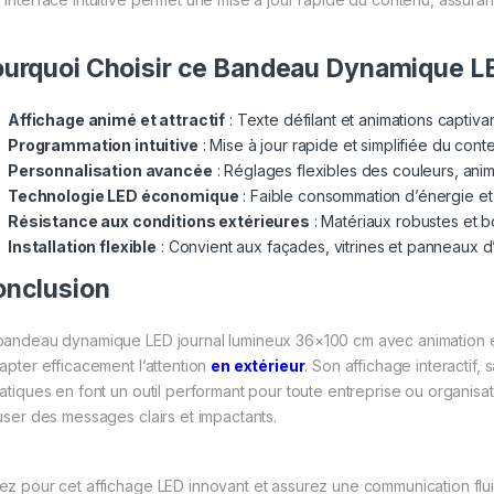
urquoi Choisir ce Bandeau Dynamique L
Affichage animé et attractif
: Texte défilant et animations captiva
Programmation intuitive
: Mise à jour rapide et simplifiée du cont
Personnalisation avancée
: Réglages flexibles des couleurs, anim
Technologie LED économique
: Faible consommation d’énergie e
Résistance aux conditions extérieures
: Matériaux robustes et bo
Installation flexible
: Convient aux façades, vitrines et panneaux d’
nclusion
bandeau dynamique LED journal lumineux 36×100 cm avec animation est 
capter efficacement l’attention
en extérieur
. Son affichage interactif, 
matiques en font un outil performant pour toute entreprise ou organisa
fuser des messages clairs et impactants.
ez pour cet affichage LED innovant et assurez une communication fluid