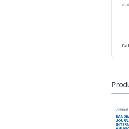
éta
Cat
Produ
Journal
BANDE
JOURN
INTERN
ANIMA