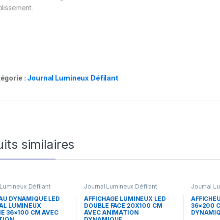
blissement.
égorie :
Journal Lumineux Défilant
its similaires
 Lumineux Défilant
Journal Lumineux Défilant
Journal L
AU DYNAMIQUE LED
AFFICHAGE LUMINEUX LED
AFFICHEU
AL LUMINEUX
DOUBLE FACE 20X100 CM
36×200 
E 36×100 CM AVEC
AVEC ANIMATION
DYNAMI
TION
DYNAMIQUE