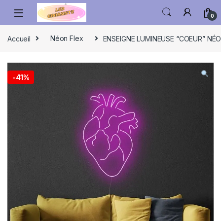
0
Accueil
Néon Flex
ENSEIGNE LUMINEUSE “COEUR” NÉON
-
41%