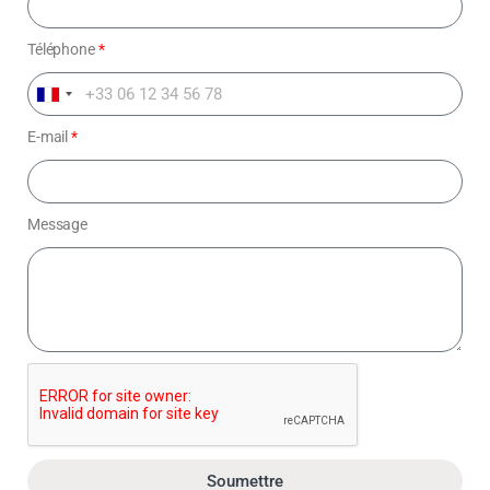
Téléphone
*
F
r
E-mail
*
a
n
c
Message
e
+
3
3
Soumettre